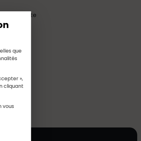
 Vente directe
on
elles que
nalités
ccepter »,
n cliquant
n vous