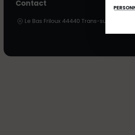
Contact
PERSONN
Le Bas Friloux
44440
Trans-sur-Erdre