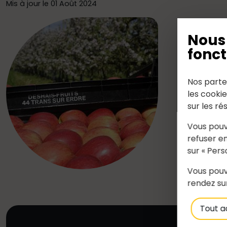
Mis à jour le 01 Août 2024
Arboricult
Nous 
fonct
Nos parte
les cooki
sur les ré
Vous pouv
refuser en
sur « Pers
Vous pouv
rendez su
Tout a