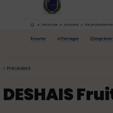
Vous êtes ici:
Vie locale
Annuaire
Vie professionne
Écouter
Partager
Imprimer
<
Précédent
DESHAIS Frui