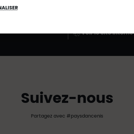
ALISER
02 40 97 23 63
Voir le site interne
Suivez-nous
Partagez avec #paysdancenis