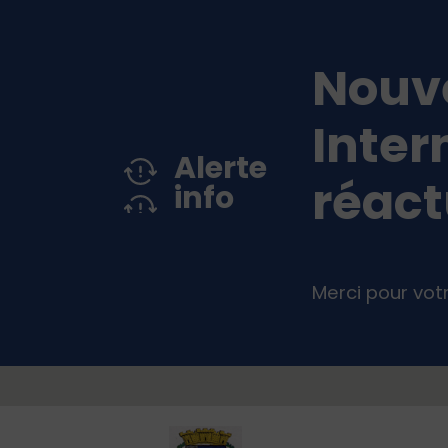
Menu principal
Contenus
Panneau de gestion des cookies
Nouve
Inter
Alerte
réact
info
Merci pour vo